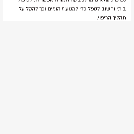
ביתי וחשוב לטפל כדי למנוע זיהומים וכך להקל על
תהליך הריפוי.
לאחר הנשיכה יש לשטוף את הפצע באמצעות
מים וסבון ולהמשיך לשטוף את המקום למשך
חמש עשרה דקות. חשוב לחטא את אזור הנשיכה
באמצעות אלכוהול או תמיסת יוד.
יש ללחוץ חזק על הפצע על מנת לעצור את
הדימום. לרוב הדימום ייעצר בחלוף 15 דקות. אם
הדימום לא נעצר לאחר רבע שעה, יש לפנות
לחדר מיון.
במקרים והפצע כואב, יש להניח עליו רטייה קרה
או אפילו קרח עטוף במגבת נקייה.
במקרה של כאב מטריד, ניתן ליטול תרופות
לשיכוך כאבים הניתנים ללא מרשם.