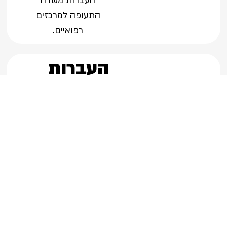
העברות משדה
התעופה למרכזים
רפואיים.
העברות
נפטרים בכל
הארץ
אנו מעסיקים צוות מיוחד
ורגיש לטיפול בנפטרים
והעברתם לבית העלמין.
העברות