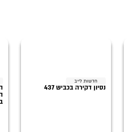
חדשות לייב
נסיון דקירה בכביש 437
ה
ה
בכ