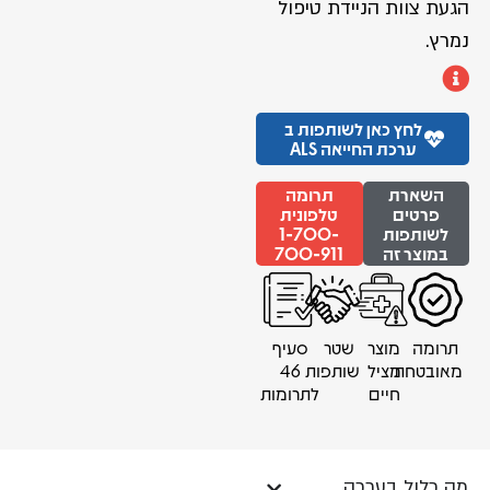
הגעת צוות הניידת טיפול
נמרץ.
לחץ כאן לשותפות ב
ערכת החייאה ALS
השארת
תרומה
פרטים
טלפונית
לשותפות
1-700-
במוצר זה
700-911
תרומה
מוצר
שטר
סעיף
מאובטחת
מציל
שותפות
46
חיים
לתרומות
מה כלול בערכה