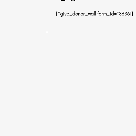
[give_donor_wall form_id="36361"]
פרוייקטים מצילי חיים
נוספים
בשמם נלמד ונציל חיים
עוד על הפרוייקט