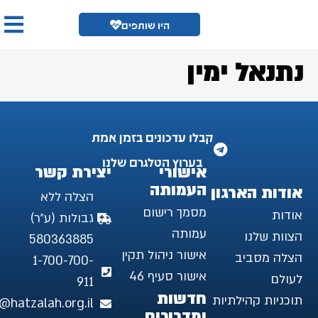
היו שותפים
נתנאל ימין
קבלו עדכונים בזמן אמת
בערוץ הטלגרם שלנו
אישורי
יצירת קשר
העמותה
אודות הארגון
הצלה ללא
מסמך רישום
אודות
גבולות (ע״ר)
עמותה
הצוות שלנו
580363885
אישור ניהול תקין
הצלה מסביב
1-700-700-
אישור סעיף 46
לעולם
911
חדשות
תוכניות קהילתיות
e@hatzalah.org.il
ומדריכים