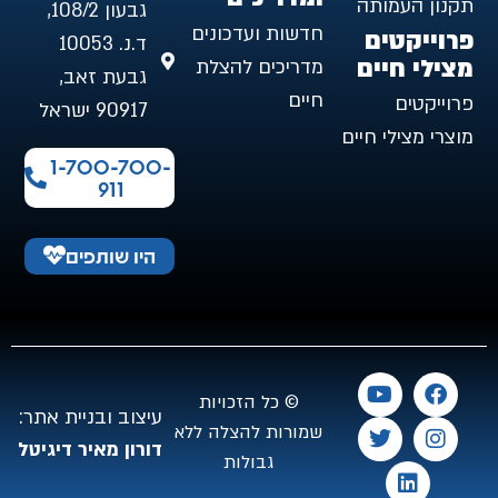
תקנון העמותה
גבעון 108/2,
חדשות ועדכונים
פרוייקטים
ד.נ. 10053
מצילי חיים
מדריכים להצלת
גבעת זאב,
חיים
פרוייקטים
90917 ישראל
מוצרי מצילי חיים
1-700-700-
911
היו שותפים
© כל הזכויות
עיצוב ובניית אתר:
שמורות להצלה ללא
דורון מאיר דיגיטל
גבולות